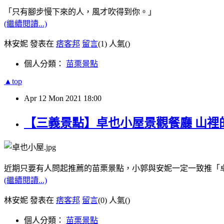
「只有腳步慢下來的人，風才吹得到你。」
(繼續閱讀...)
林安妮 發表在
痞客邦
留言
(1)
人氣(
)
個人分類：
苗栗景點
▲top
Apr
12
Mon
2021
18:00
【三義景點】卓也小屋景觀餐廳 山裡
近期只要有人問起推薦的苗栗景點，小郭與安妮一定一致推「
(繼續閱讀...)
林安妮 發表在
痞客邦
留言
(0)
人氣(
)
個人分類：
苗栗景點