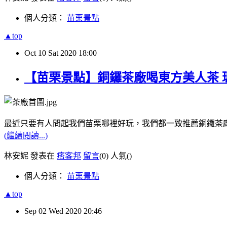
個人分類：
苗栗景點
▲top
Oct
10
Sat
2020
18:00
【苗栗景點】銅鑼茶廠喝東方美人茶 
最近只要有人問起我們苗栗哪裡好玩，我們都一致推薦銅鑼茶
(繼續閱讀...)
林安妮 發表在
痞客邦
留言
(0)
人氣(
)
個人分類：
苗栗景點
▲top
Sep
02
Wed
2020
20:46