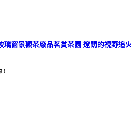
玻璃窗景觀茶廠品茗賞茶園 遼闊的視野追
廠！