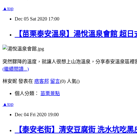
▲top
Dec
05
Sat
2020
17:00
【苗栗泰安溫泉】湯悅溫泉會館 超日
突然驟降的溫度，就讓人很想上山泡溫泉，分享泰安溫泉區裡
(繼續閱讀...)
林安妮 發表在
痞客邦
留言
(0)
人氣(
)
個人分類：
苗栗景點
▲top
Dec
04
Fri
2020
19:00
【泰安老街】清安豆腐街 洗水坑吃黑