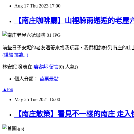
Aug
17
Thu
2023
17:00
【南庄咖啡廳】山裡躲雨邂逅的老屋六
前些日子安妮的老友溫蒂來找我玩耍，我們相約好到南庄的山
(繼續閱讀...)
林安妮 發表在
痞客邦
留言
(0)
人氣(
)
個人分類：
苗栗景點
▲top
May
25
Tue
2021
16:00
【南庄散策】看見不一樣的南庄 走入