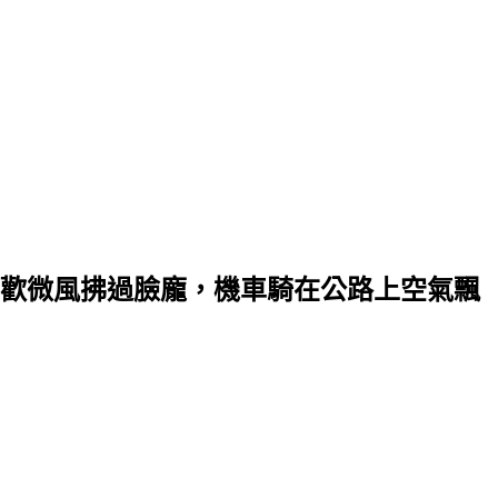
歡微風拂過臉龐，機車騎在公路上空氣飄