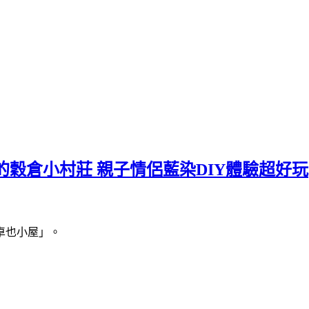
的穀倉小村莊 親子情侶藍染DIY體驗超好玩
卓也小屋」。