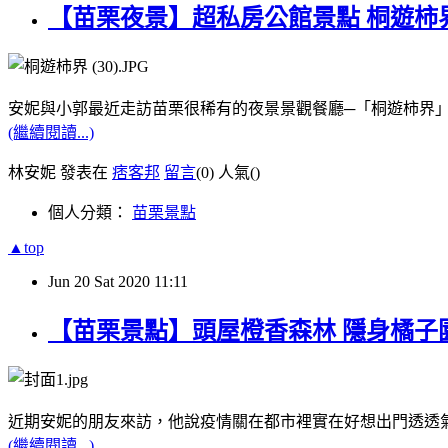
【苗栗夜景】超私房公館景點 桐遊柿
安妮與小郭最近走訪苗栗很稀有的夜景景觀餐廳─「桐遊柿界
(繼續閱讀...)
林安妮 發表在
痞客邦
留言
(0)
人氣(
)
個人分類：
苗栗景點
▲top
Jun
20
Sat
2020
11:11
【苗栗景點】頭屋橙香森林 隱身橘子
近期安妮的朋友來訪，他說疫情關在都市裡實在好想出門透透
(繼續閱讀...)