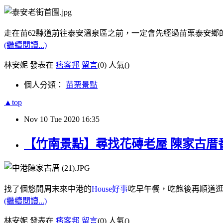
走在苗62縣道前往泰安溫泉區之前，一定會先經過苗栗泰安鄉
(繼續閱讀...)
林安妮 發表在
痞客邦
留言
(0)
人氣(
)
個人分類：
苗栗景點
▲top
Nov
10
Tue
2020
16:35
【竹南景點】尋找花磚老屋 陳家古厝番
找了個悠閒周末來中港的
House好事
吃早午餐，吃飽後再順道逛
(繼續閱讀...)
林安妮 發表在
痞客邦
留言
(0)
人氣(
)