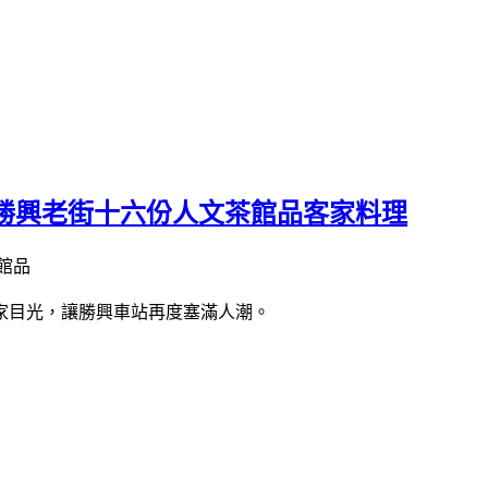
勝興老街十六份人文茶館品客家料理
家目光，讓勝興車站再度塞滿人潮。