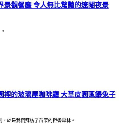
界景觀餐廳 令人無比驚豔的遼闊夜景
」。
園裡的玻璃屋咖啡廳 大草皮園區餵兔子
氣，於是我們拜訪了苗栗的橙香森林。