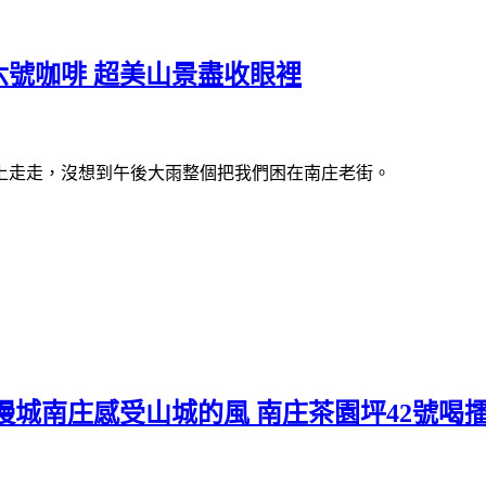
號咖啡 超美山景盡收眼裡
上走走，沒想到午後大雨整個把我們困在南庄老街。
慢城南庄感受山城的風 南庄茶園坪42號喝