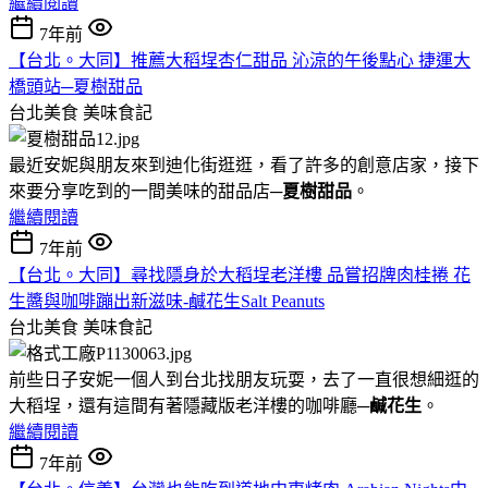
繼續閱讀
7年前
【台北。大同】推薦大稻埕杏仁甜品 沁涼的午後點心 捷運大
橋頭站─夏樹甜品
台北美食
美味食記
最近安妮與朋友來到迪化街逛逛，看了許多的創意店家，接下
來要分享吃到的一間美味的甜品店─
夏樹甜品
。
繼續閱讀
7年前
【台北。大同】尋找隱身於大稻埕老洋樓 品嘗招牌肉桂捲 花
生醬與咖啡蹦出新滋味-鹹花生Salt Peanuts
台北美食
美味食記
前些日子安妮一個人到台北找朋友玩耍，去了一直很想細逛的
大稻埕，還有這間有著隱藏版老洋樓的咖啡廳─
鹹花生
。
繼續閱讀
7年前