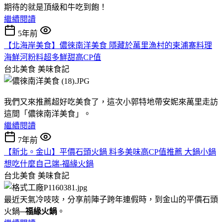
期待的就是頂級和牛吃到飽！
繼續閱讀
5年前
【北海岸美食】儂徠南洋美食 隱藏於萬里漁村的柬浦寨料理
海鮮河粉料超多鮮甜高CP值
台北美食
美味食記
我們又來推薦超好吃美食了，這次小郭特地帶安妮來萬里走訪
這間「儂徠南洋美食」。
繼續閱讀
7年前
【新北。金山】平價石頭火鍋 料多美味高CP值推薦 大鍋小鍋
想吃什麼自己端-福緣火鍋
台北美食
美味食記
最近天氣冷吱吱，分享前陣子跨年連假時，到金山的平價石頭
火鍋─
福緣火鍋
。