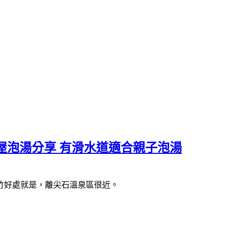
屋泡湯分享 有滑水道適合親子泡湯
竹好處就是，離尖石溫泉區很近。