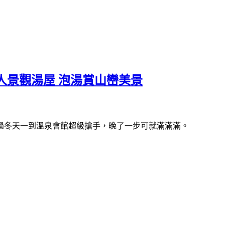
人景觀湯屋 泡湯賞山巒美景
過冬天一到溫泉會館超級搶手，晚了一步可就滿滿滿。