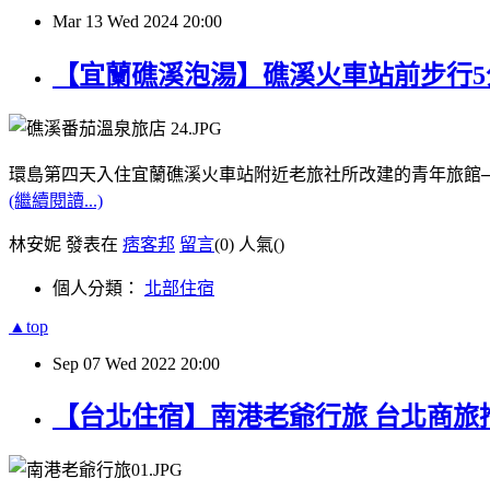
Mar
13
Wed
2024
20:00
【宜蘭礁溪泡湯】礁溪火車站前步行5分鐘 
環島第四天入住宜蘭礁溪火車站附近老旅社所改建的青年旅館─番茄溫泉
(繼續閱讀...)
林安妮 發表在
痞客邦
留言
(0)
人氣(
)
個人分類：
北部住宿
▲top
Sep
07
Wed
2022
20:00
【台北住宿】南港老爺行旅 台北商旅推