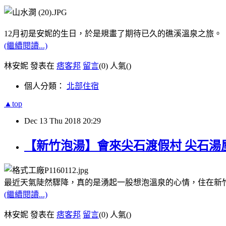
12月初是安妮的生日，於是規畫了期待已久的礁溪溫泉之旅。
(繼續閱讀...)
林安妮 發表在
痞客邦
留言
(0)
人氣(
)
個人分類：
北部住宿
▲top
Dec
13
Thu
2018
20:29
【新竹泡湯】會來尖石渡假村 尖石湯
最近天氣陡然驟降，真的是湧起一股想泡溫泉的心情，住在新
(繼續閱讀...)
林安妮 發表在
痞客邦
留言
(0)
人氣(
)