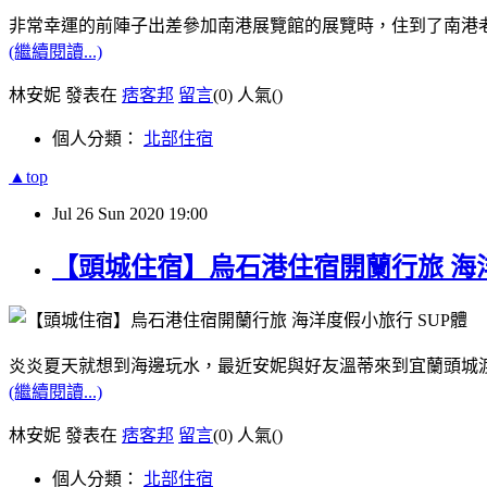
非常幸運的前陣子出差參加南港展覽館的展覽時，住到了南港
(繼續閱讀...)
林安妮 發表在
痞客邦
留言
(0)
人氣(
)
個人分類：
北部住宿
▲top
Jul
26
Sun
2020
19:00
【頭城住宿】烏石港住宿開蘭行旅 海洋
炎炎夏天就想到海邊玩水，最近安妮與好友溫蒂來到宜蘭頭城
(繼續閱讀...)
林安妮 發表在
痞客邦
留言
(0)
人氣(
)
個人分類：
北部住宿