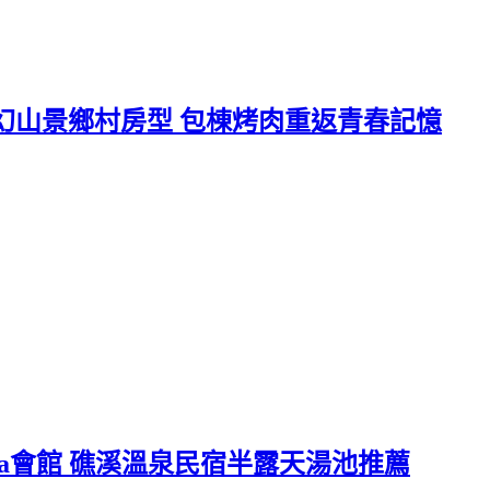
幻山景鄉村房型 包棟烤肉重返青春記憶
la會館 礁溪溫泉民宿半露天湯池推薦