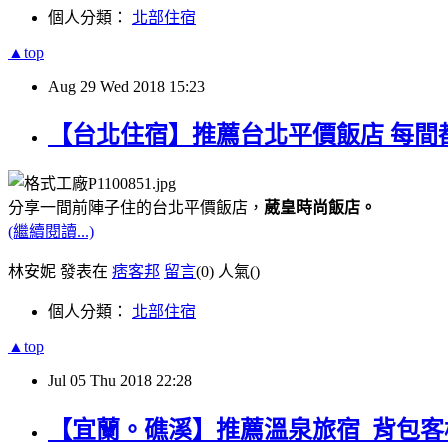
個人分類：
北部住宿
▲top
Aug
29
Wed
2018
15:23
【台北住宿】推薦台北平價飯店 每間
分享一間前陣子住的台北平價飯店，
葳皇時尚飯店。
(繼續閱讀...)
林安妮 發表在
痞客邦
留言
(0)
人氣(
)
個人分類：
北部住宿
▲top
Jul
05
Thu
2018
22:28
【宜蘭。礁溪】推薦溫泉旅宿 背包客