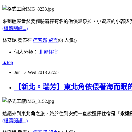
來到礁溪當然要體驗赫赫有名的礁溪溫泉拉，小資族的小郭與
(繼續閱讀...)
林安妮 發表在
痞客邦
留言
(0)
人氣(
)
個人分類：
北部住宿
▲top
Jun
13
Wed
2018
22:55
【新北。瑞芳】東北角依偎著海而眠的
這趟來到東北角之旅，終於住到安妮一直說選擇住宿是「
永遠
(繼續閱讀...)