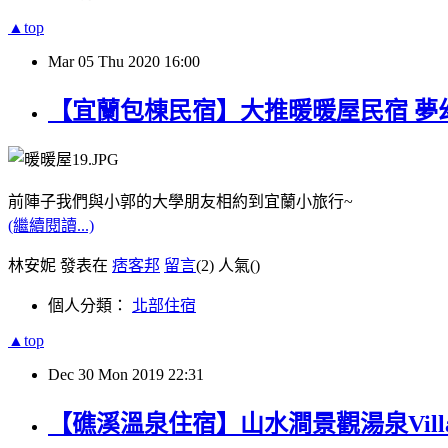
▲top
Mar
05
Thu
2020
16:00
【宜蘭包棟民宿】大推暖暖屋民宿 夢
前陣子我們與小郭的大學朋友相約到宜蘭小旅行~
(繼續閱讀...)
林安妮 發表在
痞客邦
留言
(2)
人氣(
)
個人分類：
北部住宿
▲top
Dec
30
Mon
2019
22:31
【礁溪溫泉住宿】山水澗景觀湯泉Vil