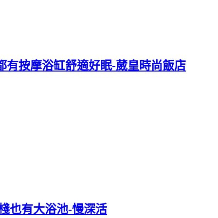
都有按摩浴缸舒適好眠-葳皇時尚飯店
棧也有大浴池-慢深活