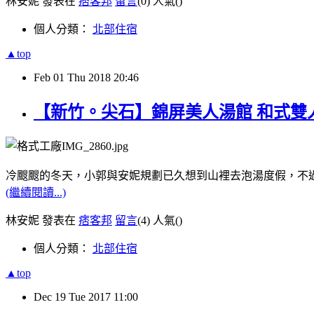
林安妮 發表在
痞客邦
留言
(0)
人氣(
)
個人分類：
北部住宿
▲top
Feb
01
Thu
2018
20:46
【新竹。尖石】錦屏美人湯館 和式雙
冷颼颼的冬天，小郭與安妮規劃已久想到山裡去泡湯度假，不
(繼續閱讀...)
林安妮 發表在
痞客邦
留言
(4)
人氣(
)
個人分類：
北部住宿
▲top
Dec
19
Tue
2017
11:00