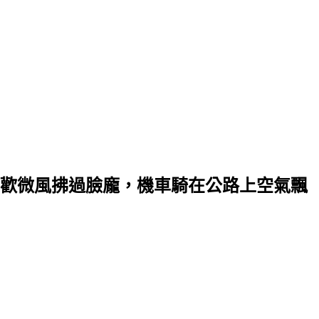
歡微風拂過臉龐，機車騎在公路上空氣飄