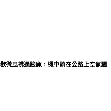
歡微風拂過臉龐，機車騎在公路上空氣飄