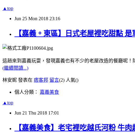
▲top
Jun
25
Mon
2018
23:16
【嘉義。東區】日式老屋裡吃甜點 是
這趟來到嘉義玩耍，發現嘉義也有不少的老屋改造的餐廳呢！
(繼續閱讀...)
林安妮 發表在
痞客邦
留言
(2)
人氣(
)
個人分類：
嘉義美食
▲top
Jun
21
Thu
2018
17:01
【嘉義美食】老宅裡吃越氏河粉 牛肉超多高