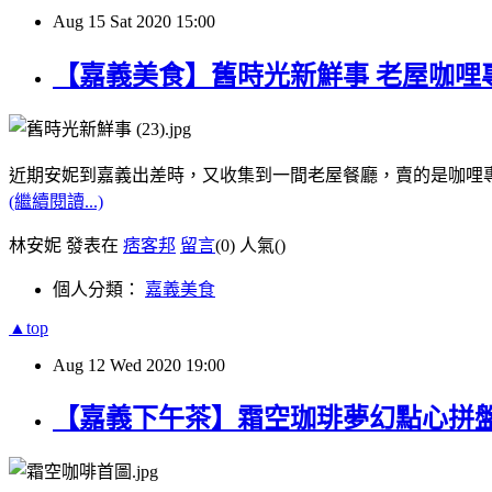
Aug
15
Sat
2020
15:00
【嘉義美食】舊時光新鮮事 老屋咖哩
近期安妮到嘉義出差時，又收集到一間老屋餐廳，賣的是咖哩
(繼續閱讀...)
林安妮 發表在
痞客邦
留言
(0)
人氣(
)
個人分類：
嘉義美食
▲top
Aug
12
Wed
2020
19:00
【嘉義下午茶】霜空珈琲夢幻點心拼盤