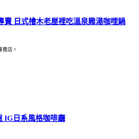
專賣 日式檜木老屋裡吃溫泉雞湯咖哩鍋
專賣店。
 IG日系風格咖啡廳