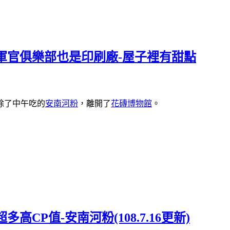
軍官俱樂部也是印刷廠-屋子裡有甜點
除了中午吃的
安南河粉
，離開了
花磚博物館
。
CP值-安南河粉(108.7.16更新)