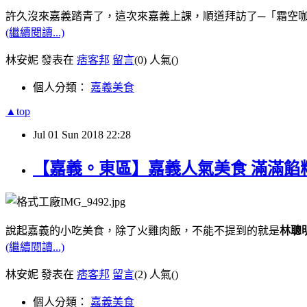
許久沒來嘉義踏青了，這次來嘉義上課，順道拜訪了─「霜空
(繼續閱讀...)
林安妮 發表在
痞客邦
留言
(0)
人氣(
)
個人分類：
嘉義美食
▲top
Jul
01
Sun
2018
22:28
【嘉義。東區】嘉義人氣美食 滿滿餡
說起嘉義的小吃美食，除了火雞肉飯，不能不提到的就是
林聰
(繼續閱讀...)
林安妮 發表在
痞客邦
留言
(2)
人氣(
)
個人分類：
嘉義美食