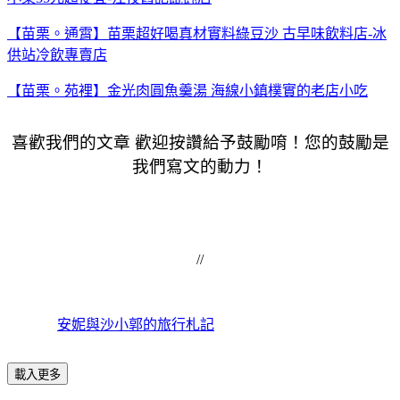
【苗栗。通霄】苗栗超好喝真材實料綠豆沙 古早味飲料店-冰
供站冷飲專賣店
【苗栗。苑裡】金光肉圓魚羹湯 海線小鎮樸實的老店小吃
喜歡我們的文章 歡迎按讚給予鼓勵唷！您的鼓勵是
我們寫文的動力！
//
安妮與沙小郭的旅行札記
載入更多