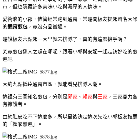
市，但也隱藏許多美味小吃與濃厚的人情味。
愛衝浪的小郭，
儘管經常跑到通霄，常聽聞板友提起聲名大噪
的
通宵煎包
，竟沒有品嘗過。
聽說板友六點起一大早就去排隊了，真的有這麼搶手嗎？
究竟煎包迷人之處在哪呢？跟著小郭與安妮一起走訪好吃的煎
包吧！
大約九點抵達通霄市區，就能看見排隊人潮。
這裡有三間知名煎包，分別是
邱家
、
賴家
與
王家
，三家鼎力各
有擁護者。
由於肚皮吃不下這麼多，所以最後決定這次先吃小郭板友推薦
的「賴家煎包」。