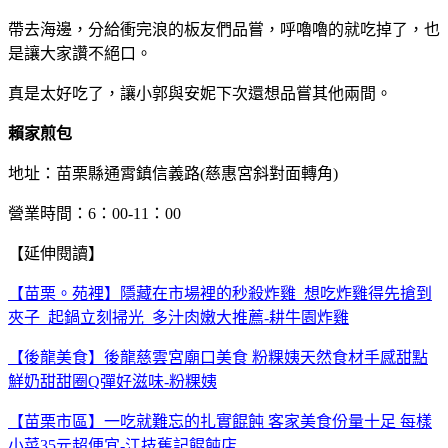
帶去海邊，分給衝完浪的板友們品嘗，呼嚕嚕的就吃掉了，也
是讓大家讚不絕口。
真是太好吃了，讓小郭與安妮下次還想品嘗其他兩間。
賴家煎包
地址：苗栗縣通霄鎮信義路(慈惠宮斜對面轉角)
營業時間：6：00-11：00
【延伸閱讀】
【苗栗。苑裡】隱藏在市場裡的秒殺炸雞 想吃炸雞得先搶到
夾子 起鍋立刻掃光 多汁肉嫩大推薦-耕牛園炸雞
【後龍美食】後龍慈雲宮廟口美食 粉粿姨天然食材手感甜點
鮮奶甜甜圈Q彈好滋味-粉粿姨
【苗栗市區】一吃就難忘的扎實餛飩 客家美食份量十足 每樣
小菜35元超便宜-江技舊記餛飩店