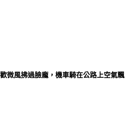
歡微風拂過臉龐，機車騎在公路上空氣飄