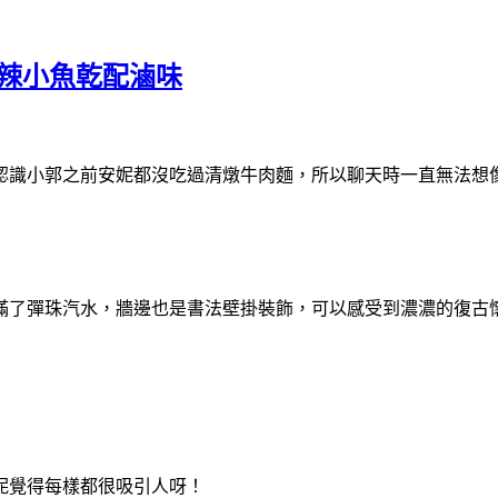
辣小魚乾配滷味
認識小郭之前安妮都沒吃過清燉牛肉麵，所以聊天時一直無法想
滿了彈珠汽水，牆邊也是書法壁掛裝飾，可以感受到濃濃的復古
妮覺得每樣都很吸引人呀！