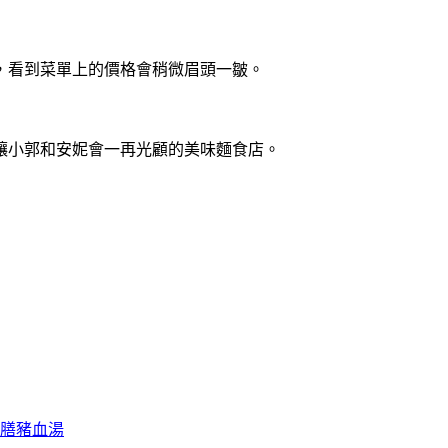
，看到菜單上的價格會稍微眉頭一皺。
讓小郭和安妮會一再光顧的美味麵食店。
藥膳豬血湯