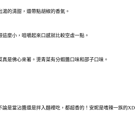
出湯的清甜，還帶點胡椒的香氣。
得這麼小，咀嚼起來口感就比較空虛一點。
菜真是佛心來著。燙青菜有分蝦醬口味和邵子口味。
不論是當沾醬還是拌入麵裡吃，都超香的！安妮是嗜辣一族的XD