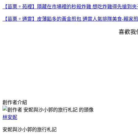
【苗栗。苑裡】隱藏在市場裡的秒殺炸雞 想吃炸雞得先搶到夾
【苗栗。通霄】皮薄餡多的黃金煎包 通霄人氣排隊美食-賴家
喜歡我
創作者介紹
林安妮
安妮與沙小郭的旅行札記