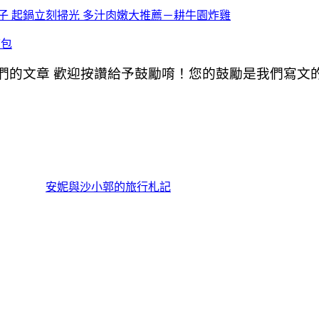
子 起鍋立刻掃光 多汁肉嫩大推薦－耕牛園炸雞
煎包
們的文章 歡迎按讚給予鼓勵唷！您的鼓勵是我們寫文
安妮與沙小郭的旅行札記