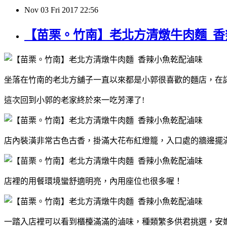
Nov
03
Fri
2017
22:56
【苗栗。竹南】老北方清燉牛肉麵 香
坐落在竹南的老北方舖子一直以來都是小郭很喜歡的麵店，在
這次回到小郭的老家終於來一吃芳澤了!
店內裝潢非常古色古香，掛滿大花布紅燈籠，入口處的牆邊擺
店裡的用餐環境蠻舒適明亮，內用座位也很多喔！
一踏入店裡可以看到櫃檯滿滿的滷味，種類繁多供君挑選，安