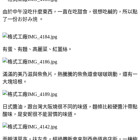
由於中午沒吃什麼東西，一直在吃甜食，很想吃鹹的，所以點
了一份
お好み焼
。
有蛋、有麵、高麗菜、紅薑絲。
滿滿的美乃滋與柴魚片，熱騰騰的柴魚還會啵啵跳動，還有一
大塊培根。
日式醬油，跟台灣大阪燒很不同的味道，麵條比較硬醬汁帶點
酸味，是安妮很不能習慣的味道。
面朝淺草寺，往左走，經過攤販會來到西參道商店街，一棟絢