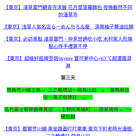
【東京】淺草雷門觀音寺求籤 花月堂菠蘿麵包 夜晚截然不同
的淺草寺
【東京】浅草人氣名店らーめん与ろゐ屋 清爽柚子醬油拉麵
【東京】必訪景點 淺草雷門、仲見世通吃小吃 木村家人形燒
點心伴手禮買不停
【東京】超級好逛晴空塔Skytree 寶可夢中心+63 ℃超濃霜淇
淋
第三天
懷舊荒川線之旅
→ 三之輪橋站、飛鳥山站 → 巢鴨商店
街、鬼子母神社 →
名代富士蕎麥麵專賣店 →上野阿美橫町 → 房家燒肉→ 一
蘭拉麵
【東京】都電荒川線 乘坐路面叮叮電車 東京下町老時光漫遊-