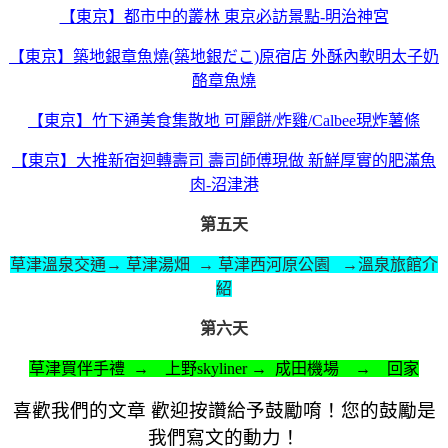
【東京】都市中的叢林 東京必訪景點-明治神宮
【東京】築地銀章魚燒(築地銀だこ)原宿店 外酥內軟明太子奶
酪章魚燒
【東京】竹下通美食集散地 可麗餅/炸雞/Calbee現炸薯條
【東京】大推新宿迴轉壽司 壽司師傅現做 新鮮厚實的肥滿魚
肉-沼津港
第五天
草津溫泉交通→ 草津湯畑 → 草津西河原公園 →溫泉旅館介
紹
第六天
草津買伴手禮 → 上野skyliner → 成田機場 →
回家
喜歡我們的文章 歡迎按讚給予鼓勵唷！您的鼓勵是
我們寫文的動力！