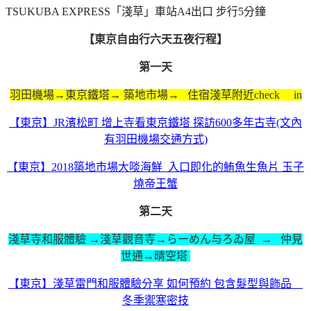
TSUKUBA EXPRESS「淺草」車站A4出口 步行5分鐘
【東京自由行六天五夜行程】
第一天
羽田機場→東京鐵塔→ 築地市場→ 住宿淺草附近check in
【東京】JR濱松町 增上寺看東京鐵塔 探訪600多年古寺(文內
有羽田機場交通方式)
【東京】2018築地市場大啖海鮮 入口即化的鮪魚生魚片 玉子
燒帝王蟹
第二天
淺草寺和服體驗 →淺草觀音寺→らーめん与ろゐ屋
→
仲見
世通→晴空塔
【東京】淺草雷門和服體驗分享 如何預約 包含髮型與飾品
冬季禦寒密技