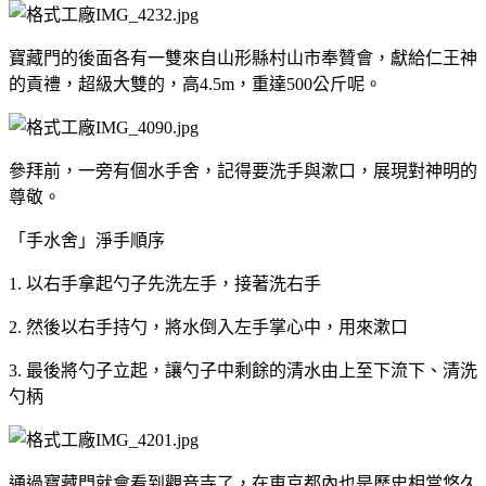
寶藏門的後面各有一雙來自山形縣村山市奉贊會，獻給仁王神
的貢禮，超級大雙的，高4.5m，重達500公斤呢。
參拜前，一旁有個水手舍，記得要洗手與漱口，展現對神明的
尊敬。
「手水舍」淨手順序
1. 以右手拿起勺子先洗左手，接著洗右手
2. 然後以右手持勺，將水倒入左手掌心中，用來漱口
3. 最後將勺子立起，讓勺子中剩餘的清水由上至下流下、清洗
勺柄
通過寶藏門就會看到觀音寺了，在東京都內也是歷史相當悠久