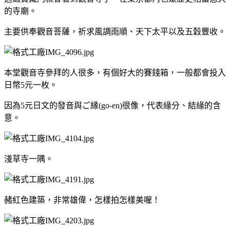
的寺廟。
主要供奉觀音菩薩，祈求風調雨順、天下太平以及五穀豐收。
本堂觀音寺參拜的人很多，有個好大的賽錢箱，一般都會投入
日幣5元一枚。
因為5元日文的發音與ご縁(go-en)很像，代表緣分、結緣的含
意。
淺草寺一隅。
赭紅色建築，非常雄偉，怎樣拍怎樣美喔！