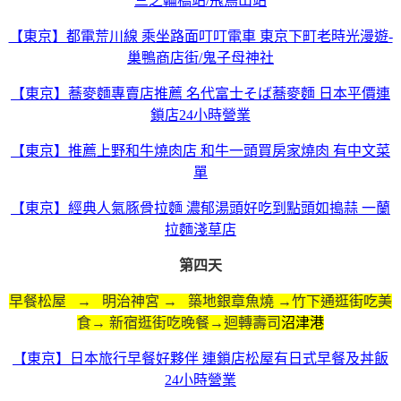
三之輪橋站/飛鳥山站
【東京】都電荒川線 乘坐路面叮叮電車 東京下町老時光漫遊-
巢鴨商店街/鬼子母神社
【東京】蕎麥麵專賣店推薦 名代富士そば蕎麥麵 日本平價連
鎖店24小時營業
【東京】推薦上野和牛燒肉店 和牛一頭買房家燒肉 有中文菜
單
【東京】經典人氣豚骨拉麵 濃郁湯頭好吃到點頭如搗蒜 一蘭
拉麵淺草店
第四天
早餐松屋 → 明治神宮 → 築地銀章魚燒 →竹下通逛街吃美
食→ 新宿逛街吃晚餐→迴轉壽司
沼津港
【東京】日本旅行早餐好夥伴 連鎖店松屋有日式早餐及丼飯
24小時營業