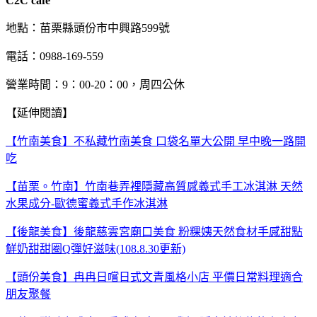
C2C cafe
地點：苗栗縣頭份市中興路599號
電話：0988-169-559
營業時間：9：00-20：00，周四公休
【延伸閱讀】
【竹南美食】不私藏竹南美食 口袋名單大公開 早中晚一路開
吃
【苗栗。竹南】竹南巷弄裡隱藏高質感義式手工冰淇淋 天然
水果成分-歐德蜜義式手作冰淇淋
【後龍美食】後龍慈雲宮廟口美食 粉粿姨天然食材手感甜點
鮮奶甜甜圈Q彈好滋味(108.8.30更新)
【頭份美食】冉冉日嚐日式文青風格小店 平價日常料理適合
朋友聚餐