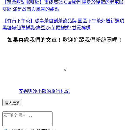
【苗栗甜點咖啡廳】重成商號-Our我們 隱身於後龍的老宅咖
啡廳 滿是故事與風景的甜點
【竹南下午茶】想享茶自創茶飲品牌 園區下午茶外送新選項
黑糖嫩仙草鮮乳/綠豆沙/芋頭鮮奶/ 甘蔗檸檬
如果喜歡我們的文章！歡迎追蹤我們粉絲團喔！
//
安妮與沙小郭的旅行札記
載入更多