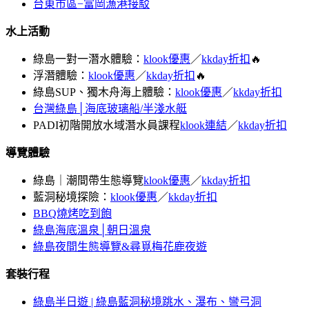
台東市區−富岡漁港接駁
水上活動
綠島一對一潛水體驗：
klook優惠
／
kkday折扣
🔥
浮潛體驗：
klook優惠
／
kkday折扣
🔥
綠島SUP、獨木舟海上體驗：
klook優惠
／
kkday折扣
台灣綠島│海底玻璃船/半淺水艇
PADI初階開放水域潛水員課程
klook連結
／
kkday折扣
導覽體驗
綠島｜潮間帶生態導覽
klook優惠
／
kkday折扣
藍洞秘境探險：
klook優惠
／
kkday折扣
BBQ燒烤吃到飽
綠島海底溫泉│朝日溫泉
綠島夜間生態導覽&尋覓梅花鹿夜遊
套裝行程
綠島半日遊 | 綠島藍洞秘境跳水、瀑布、彎弓洞