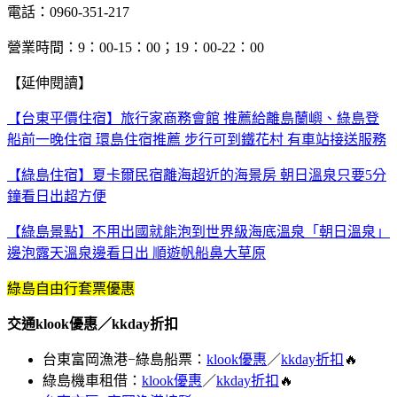
電話：0960-351-217
營業時間：9：00-15：00；19：00-22：00
【延伸閱讀】
【台東平價住宿】旅行家商務會館 推薦給離島蘭嶼、綠島登
船前一晚住宿 環島住宿推薦 步行可到鐵花村 有車站接送服務
【綠島住宿】夏卡爾民宿離海超近的海景房 朝日溫泉只要5分
鐘看日出超方便
【綠島景點】不用出國就能泡到世界級海底溫泉「朝日溫泉」
邊泡露天溫泉邊看日出 順遊帆船鼻大草原
綠島自由行套票優惠
交通klook優惠／kkday折扣
台東富岡漁港−綠島船票：
klook優惠
／
kkday折扣
🔥
綠島機車租借：
klook優惠
／
kkday折扣
🔥