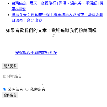
台灣綠島 | 兩天一夜輕旅行 | 浮潛、溫泉券、半潛艇 | 機
車&早餐
綠島 3 天 2 夜套裝行程｜機車環島＆浮潛或半潛艇＆朝
日溫泉｜台北出發
如果喜歡我們的文章！歡迎追蹤我們粉絲團喔！
//
安妮與沙小郭的旅行札記
載入更多
公開留言
私密留言
發佈留言