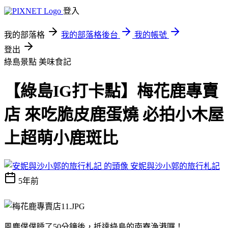
登入
我的部落格
我的部落格後台
我的帳號
登出
綠島景點
美味食記
【綠島IG打卡點】梅花鹿專賣
店 來吃脆皮鹿蛋燒 必拍小木屋
上超萌小鹿斑比
安妮與沙小郭的旅行札記
5年前
風塵僕僕睡了50分鐘後，抵達綠島的南寮漁港囉！