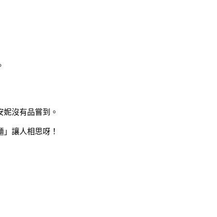
。
安妮沒有品嘗到。
麵」讓人相思呀！