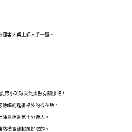
每個客人桌上都人手一盤。
可能跟小琉球天氣炎熱有關係吧！
樣傳統的麵攤格外的很在地。
上油蔥酥香氣十分迷人。
雖然樸實卻超級好吃的。