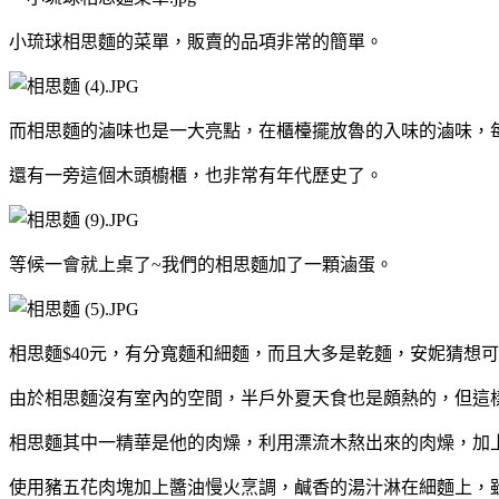
小琉球相思麵的菜單，販賣的品項非常的簡單。
而相思麵的滷味也是一大亮點，在櫃檯擺放魯的入味的滷味，
還有一旁這個木頭櫥櫃，也非常有年代歷史了。
等候一會就上桌了~我們的相思麵加了一顆滷蛋。
相思麵$40元，有分寬麵和細麵，而且大多是乾麵，安妮猜想
由於相思麵沒有室內的空間，半戶外夏天食也是頗熱的，但這
相思麵其中一精華是他的肉燥，利用漂流木熬出來的肉燥，加
使用豬五花肉塊加上醬油慢火烹調，鹹香的湯汁淋在細麵上，