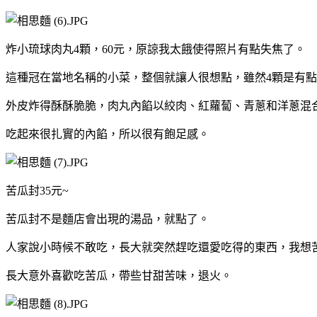
炸小琉球肉丸4顆，60元，原諒我太餓使得照片有點失焦了。
這種冠在當地名稱的小菜，整個就讓人很想點，雖然4顆是有
外皮炸得酥酥脆脆，肉丸內餡以絞肉、紅蘿蔔、青蔥和洋蔥混
吃起來很扎實的內餡，所以很有飽足感。
苦瓜封35元~
苦瓜封不是麵店會出現的湯品，就點了。
人家說小時候不敢吃，長大就突然趕吃還愛吃得的東西，我想
長大意外喜歡吃苦瓜，帶些甘甜苦味，退火。