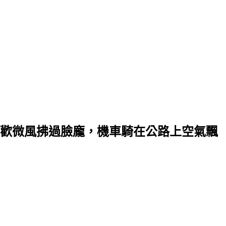
歡微風拂過臉龐，機車騎在公路上空氣飄