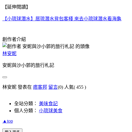
【延伸閱讀】
【小琉球潛水】居琉潛水背包客棧 來去小琉球潛水看海龜
創作者介紹
林安妮
安妮與沙小郭的旅行札記
林安妮 發表在
痞客邦
留言
(0)
人氣(
455
)
全站分類：
美味食記
個人分類：
小琉球美食
▲top