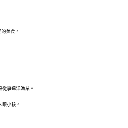
定的美食。
是從事遠洋漁業。
人跟小孩。