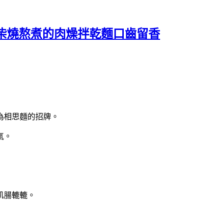
柴燒熬煮的肉燥拌乾麵口齒留香
為相思麵的招牌。
氣。
飢腸轆轆。