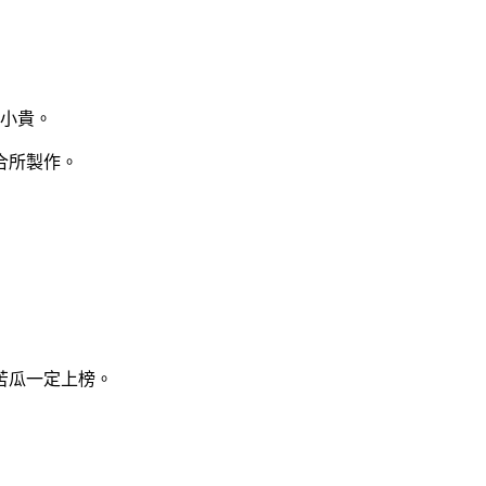
點小貴。
合所製作。
苦瓜一定上榜。