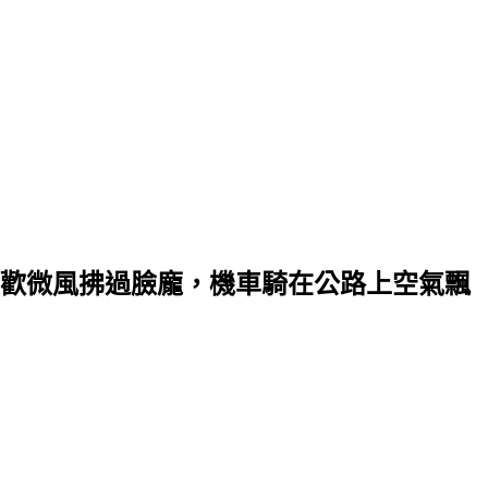
歡微風拂過臉龐，機車騎在公路上空氣飄