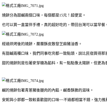
燒餅分為甜鹹兩個口味，每個都是15元！超便宜。
也可以買一盒當伴手禮，真的超好吃的，帶回台灣可以當早餐
經過烘烤後的燒餅，層層酥皮散發芝麻豬油香。
有甜鹹兩種口味，我們同事吃完都一致點頭，說比民宿買得那
甜的燒餅則是包著麥芽糖為餡料，有ㄧ點點像太陽餅，但更為
鹹的燒餅包著青蔥豬後腿肉的內餡，鹹香酥脆的滋味。
安妮與小郭都一致較喜歡甜的口味~~不過都相當不錯，強力推