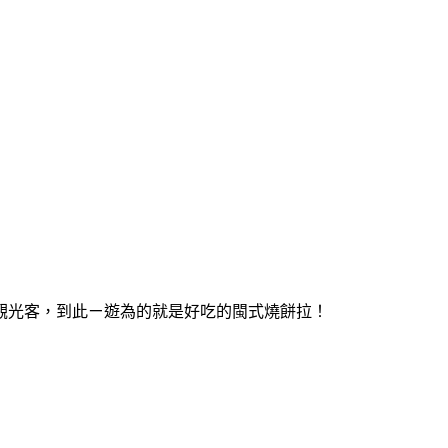
觀光客，到此ㄧ遊為的就是好吃的閩式燒餅拉！