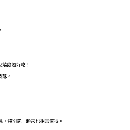
。
家燒餅還好吃！
香酥。
薦，特別跑一趟來也相當值得。