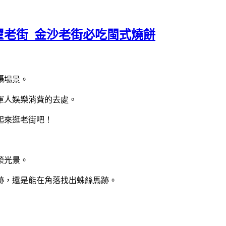
翟老街 金沙老街必吃閩式燒餅
攝場景。
軍人娛樂消費的去處。
起來逛老街吧！
榮光景。
跡，還是能在角落找出蛛絲馬跡。