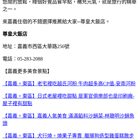
悠閒的放鬆，睡個好覺品嘗早點，補充元氣，就是旅行的精華
之一。
來嘉義住宿的不錯選擇推薦給大家─尊皇大飯店。
尊皇大飯店
地址：嘉義市西區大華路250號
電話：05-283-2088
【嘉義更多美食景點】
【嘉義。東區】老宅裡吃越氏河粉 牛肉超多高CP值-安南河粉
【嘉義。東區】日式老屋裡吃甜點 是軍官俱樂部也是印刷廠-
屋子裡有甜點
【嘉義。東區】嘉義人氣美食 滿滿餡料沙鍋菜-林聰明沙鍋魚
頭
【嘉義。東區】犬行燒。燒果子專賣 臘腸狗造型雞蛋糕散步