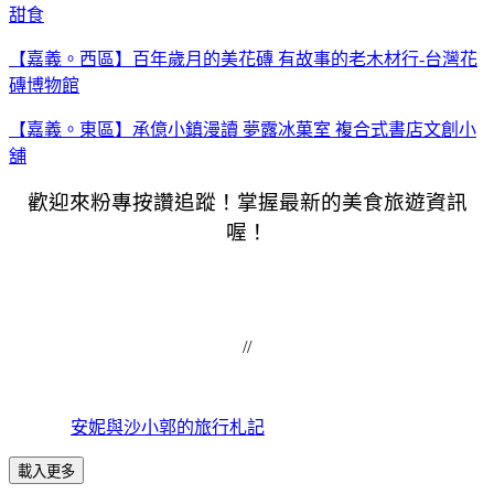
甜食
【嘉義。西區】百年歲月的美花磚 有故事的老木材行-台灣花
磚博物館
【嘉義。東區】承億小鎮漫讀 夢露冰菓室 複合式書店文創小
舖
歡迎來粉專按讚追蹤！掌握最新的美食旅遊資訊
喔！
//
安妮與沙小郭的旅行札記
載入更多