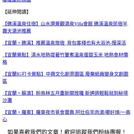
【延伸閱讀】
【礁溪溫泉住宿】山水澗景觀湯泉Villa會館 礁溪溫泉民宿半
露天湯池推薦
【宜蘭。礁溪】推薦溫泉旅宿 背包客棧也有大浴池-慢深活
【宜蘭景點】清水地熱提著竹簍煮溫泉蛋甜玉米 地熱食材價
格
【宜蘭IG打卡景點】中興文化創意園區 廢棄紙廠變身文創園
區
【宜蘭。蘇澳】粉鳥林五月重新開放囉 新通道輕鬆就到秘境
沙灘
【宜蘭。羅東】羅東夜市覓食寶典 阿灶伯羊肉湯/嘟好燒/一串
心
如果喜歡我們的文章！歡迎追蹤我們粉絲團喔！